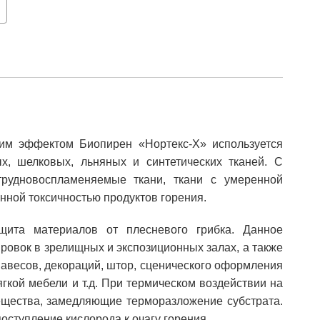
ким эффектом Биопирен «Нортекс-Х» используется
х, шелковых, льняных и синтетических тканей. С
рудновоспламеняемые ткани, ткани с умеренной
ной токсичностью продуктов горения.
щита материалов от плесневого грибка. Данное
ровок в зрелищных и экспозиционных залах, а также
навесов, декораций, штор, сценического оформления
гкой мебели и т.д. При термическом воздействии на
щества, замедляющие терморазложение субстрата.
ступление кислорода к очагу горения.