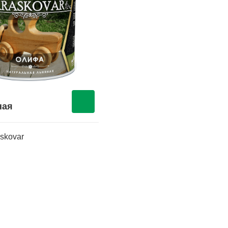
ная
skovar