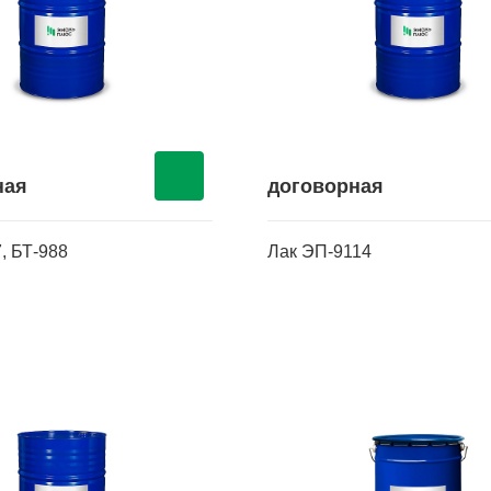
ная
договорная
, БТ-988
Лак ЭП-9114