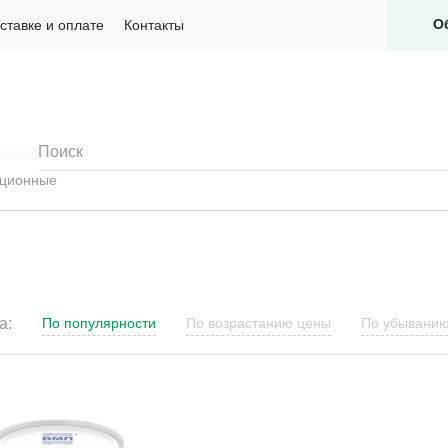
О
ставке и оплате
Контакты
яционные
а:
По популярности
По возрастанию цены
По убывани