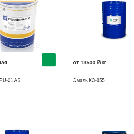
ная
от 13500 ₽/кг
PU-01 AS
Эмаль КО-855