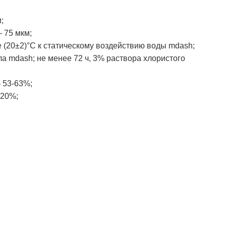
;
 75 мкм;
 (20±2)°C к статическому воздействию воды mdash;
ла mdash; не менее 72 ч, 3% раствора хлористого
 53-63%;
 20%;