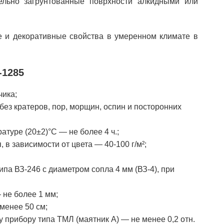
ельно загрунтованные поврхности алкидными или
е и декоративные свойства в умеренном климате в
-1285
чика;
ез кратеров, пор, морщин, оспин и посторонних
атуре (20±2)°C — не более 4 ч.;
в зависимости от цвета — 40-100 г/м²;
ипа ВЗ-246 с диаметром сопла 4 мм (ВЗ-4), при
 не более 1 мм;
менее 50 см;
 прибору типа ТМЛ (маятник А) — не менее 0,2 отн.