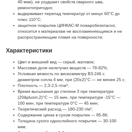
40 мкм), не ухудшает свойств сварного шва,
ремонтопригодно;
выдерживает перепад температур от минус 60°С до
плюс 110°С;
защитное покрытие ЦИНКАС-М пожаробезопасно,
относится к материалам не воспламеняющимся и не
распространяющим пламя на поверхности;
Характеристики
Цвет и внешний вид — серый, матовое;
Массовая доля нелетучих веществ — 78-82%;
Условная вязкость по вискозиметру ВЗ-246 с
диаметром сопла 4 мм, при (20±2)°С — не менее 25 с;
Плотность — 2,3-2,5 г/см³;
Время высыхания до степени 3 при температуре
(20&plusm;2)°C — 15 мин, при температуре -15°C —
100 мин, при температуре 0°C — 45 мин;
Теоретический расход — 180-230 г/м²;
Содержание цинка в сухом покрытии — 85-86;
Толщина сухого однослойного покрытия — 30-100
мкм;