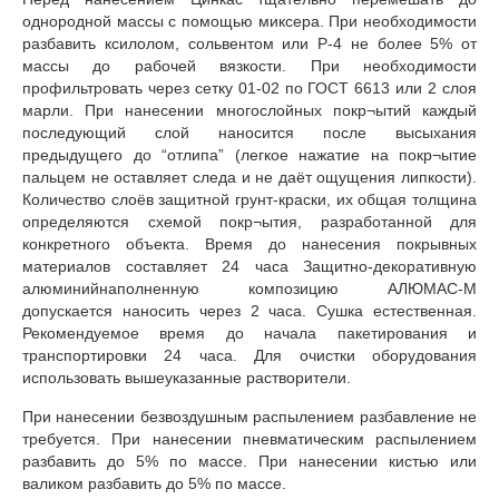
однородной массы с помощью миксера. При необходимости
разбавить ксилолом, сольвентом или Р-4 не более 5% от
массы до рабочей вязкости. При необходимости
профильтровать через сетку 01-02 по ГОСТ 6613 или 2 слоя
марли. При нанесении многослойных покр¬ытий каждый
последующий слой наносится после высыхания
предыдущего до “отлипа” (легкое нажатие на покр¬ытие
пальцем не оставляет следа и не даёт ощущения липкости).
Количество слоёв защитной грунт-краски, их общая толщина
определяются схемой покр¬ытия, разработанной для
конкретного объекта. Время до нанесения покрывных
материалов составляет 24 часа Защитно-декоративную
алюминийнаполненную композицию АЛЮМАС-М
допускается наносить через 2 часа. Сушка естественная.
Рекомендуемое время до начала пакетирования и
транспортировки 24 часа. Для очистки оборудования
использовать вышеуказанные растворители.
При нанесении безвоздушным распылением разбавление не
требуется. При нанесении пневматическим распылением
разбавить до 5% по массе. При нанесении кистью или
валиком разбавить до 5% по массе.