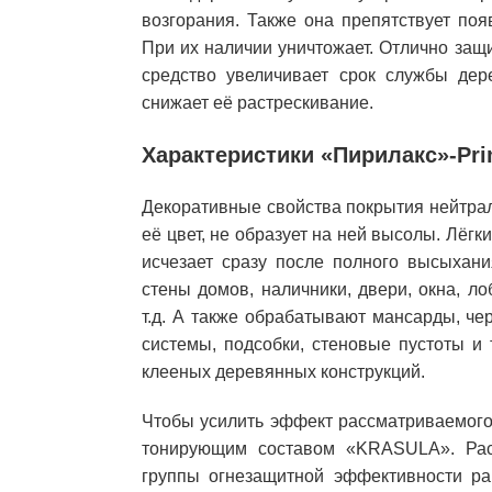
возгорания. Также она препятствует по
При их наличии уничтожает. Отлично защ
средство увеличивает срок службы дер
снижает её растрескивание.
Характеристики «Пирилакс»-Pr
Декоративные свойства покрытия нейтрал
её цвет, не образует на ней высолы. Лёгк
исчезает сразу после полного высыхан
стены домов, наличники, двери, окна, л
т.д. А также обрабатывают мансарды, че
системы, подсобки, стеновые пустоты и
клееных деревянных конструкций.
Чтобы усилить эффект рассматриваемого 
тонирующим составом «KRASULA». Рас
группы огнезащитной эффективности рав