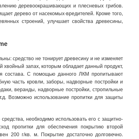
явлению деревоокрашивающих и плесневых грибов.
ищает дерево от насекомых-вредителей. Кроме того,
евянных строений, улучшает свойства древесины,
ime
ьны: средство не тонирует древесину и не изменяет
ий хвойный запах, которым обладает данный продукт,
ия состава. С помощью данного ЛКМ пропитывают
обную часть кровли, заборы, надворные постройки и
рдаки, веранды, надворные постройки, стропильные
 т.д. Возможно использование пропитки для защиты
средства, необходимо использовать его с защитно-
ход пропитки для обеспечения покрытию второй
ен 200 г/кв. м. Покрытие достаточно долговечно.