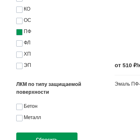
КО
ОС
ПФ
ФЛ
ХП
от 510 ₽/
ЭП
Эмаль ПФ
ЛКМ по типу защищаемой
поверхности
Бетон
Металл
Сбросить