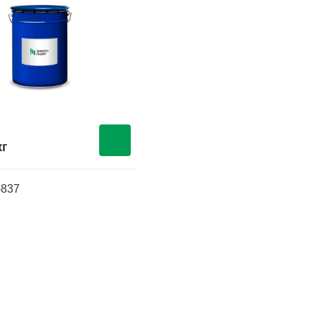
кг
-837