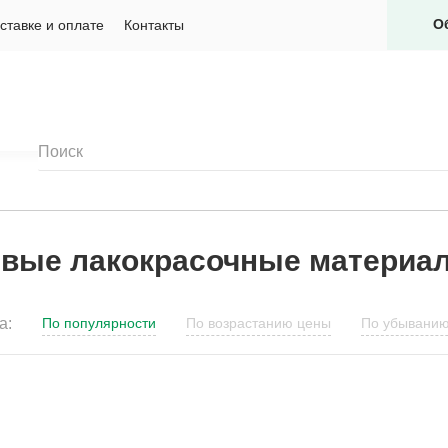
О
ставке и оплате
Контакты
евые лакокрасочные материа
а:
По популярности
По возрастанию цены
По убывани